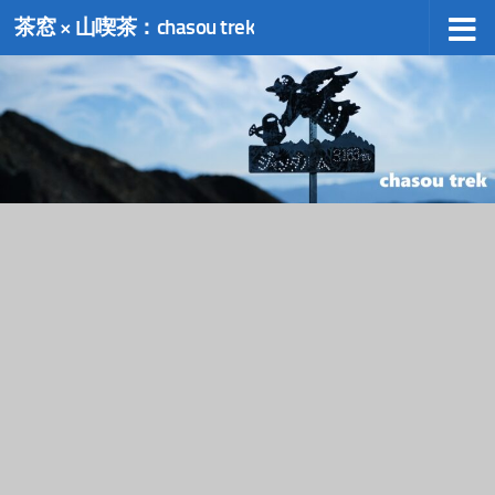
茶窓 × 山喫茶：chasou trek
コンテンツへスキップ