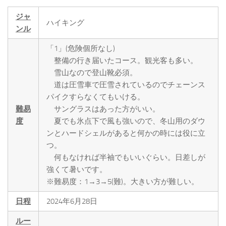
ジャ
ハイキング
ンル
「1」(危険個所なし)
整備の行き届いたコース。観光客も多い。
雪山なので登山靴必須。
道は圧雪車で圧雪されているのでチェーンス
パイクすらなくてもいける。
難易
サングラスはあった方がいい。
度
夏でも氷点下で風も強いので、冬山用のダウ
ンとハードシェルがあると何かの時には役に立
つ。
何もなければ半袖でもいいぐらい。日差しが
強くて暑いです。
※難易度：1→3→5(難)。大きい方が難しい。
日程
2024年6月28日
ルー