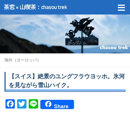
茶窓 × 山喫茶：chasou trek
コンテンツへスキップ
海外（ヨーロッパ）
【スイス】絶景のユングフラウヨッホ。氷河
を見ながら雪山ハイク。
Facebook
Twitter
Line
Share