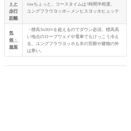
トと
4㎞ちょっと。コースタイムは1時間半程度。
歩行
ユングフラウヨッホ⇔メンヒスヨッホヒュッテ
距離
・標高3400mを超えるのでダウン必須。標高高
気
い地点のロープウェイや電車でもけっこう冷え
候・
る。ユングフラウヨッホも氷の宮殿や建物の外
服装
は寒い。